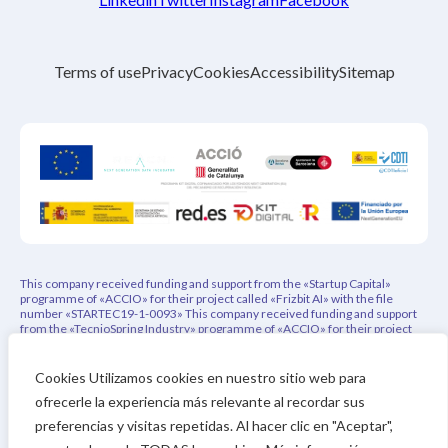
Terms of use
Privacy
Cookies
Accessibility
Sitemap
This company received funding and support from the «Startup Capital»
programme of «ACCIO» for their project called «Frizbit AI» with the file
number «STARTEC19-1-0093» This company received funding and support
from the «TecnioSpring Industry» programme of «ACCIO» for their project
called «PEPREC – Privacy-Aware Explainable Product Recommender» with
the file number «ACE026/21/000108» This project has indirectly received
funding from the European Union’s Horizon 2020 research and innovation
Cookies Utilizamos cookies en nuestro sitio web para
programme under REACH Incubator (Grant Agreement no. 951981). This
ofrecerle la experiencia más relevante al recordar sus
project has received funding from the Eurostars-3 joint program with co-
financing from CDTI and the Horizon Europe Research and Innovation
preferencias y visitas repetidas. Al hacer clic en "Aceptar",
Framework Program of the European Union