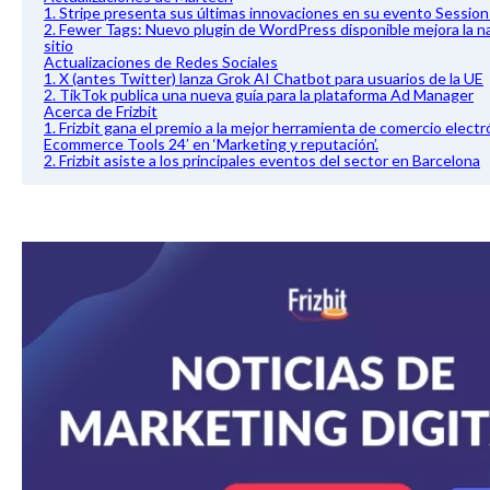
1. Stripe presenta sus últimas innovaciones en su evento Sessio
2. Fewer Tags: Nuevo plugin de WordPress disponible mejora la n
sitio
Actualizaciones de Redes Sociales
1. X (antes Twitter) lanza Grok AI Chatbot para usuarios de la UE
2. TikTok publica una nueva guía para la plataforma Ad Manager
Acerca de Frizbit
1. Frizbit gana el premio a la mejor herramienta de comercio elect
Ecommerce Tools 24′ en ‘Marketing y reputación’.
2. Frizbit asiste a los principales eventos del sector en Barcelona