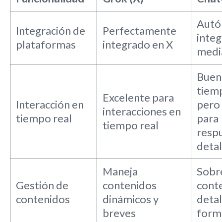
Autó
Integración de
Perfectamente
inte
plataformas
integrado en X
medi
Buen
tiemp
Excelente para
Interacción en
pero
interacciones en
tiempo real
para
tiempo real
resp
detal
Maneja
Sobr
Gestión de
contenidos
cont
contenidos
dinámicos y
detal
breves
form