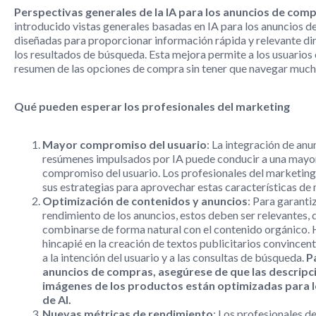
Perspectivas generales de la IA para los anuncios de com
introducido vistas generales basadas en IA para los anuncios d
diseñadas para proporcionar información rápida y relevante d
los resultados de búsqueda. Esta mejora permite a los usuarios
resumen de las opciones de compra sin tener que navegar much
Qué pueden esperar los profesionales del marketing
Mayor compromiso del usuario
: La integración de anu
resúmenes impulsados por IA puede conducir a una mayor 
compromiso del usuario. Los profesionales del marketin
sus estrategias para aprovechar estas características de
Optimización de contenidos y anuncios
: Para garanti
rendimiento de los anuncios, estos deben ser relevantes, d
combinarse de forma natural con el contenido orgánico.
hincapié en la creación de textos publicitarios convincent
a la intención del usuario y a las consultas de búsqueda.
P
anuncios de compras, asegúrese de que las descripci
imágenes de los productos están optimizadas para 
de AI.
Nuevas métricas de rendimiento
: Los profesionales d