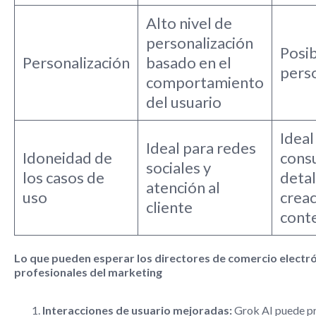
Alto nivel de
personalización
Posib
Personalización
basado en el
perso
comportamiento
del usuario
Ideal
Ideal para redes
Idoneidad de
cons
sociales y
los casos de
detal
atención al
uso
creac
cliente
cont
Lo que pueden esperar los directores de comercio electró
profesionales del marketing
Interacciones de usuario mejoradas:
Grok AI puede p