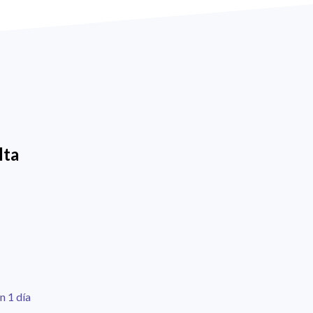
lta
n 1 día