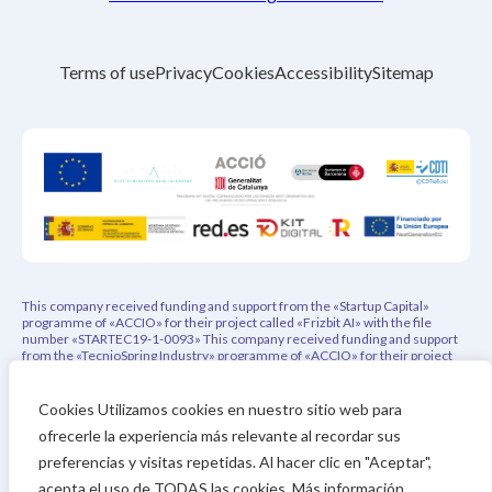
Terms of use
Privacy
Cookies
Accessibility
Sitemap
This company received funding and support from the «Startup Capital»
programme of «ACCIO» for their project called «Frizbit AI» with the file
number «STARTEC19-1-0093» This company received funding and support
from the «TecnioSpring Industry» programme of «ACCIO» for their project
called «PEPREC – Privacy-Aware Explainable Product Recommender» with
the file number «ACE026/21/000108» This project has indirectly received
funding from the European Union’s Horizon 2020 research and innovation
Cookies Utilizamos cookies en nuestro sitio web para
programme under REACH Incubator (Grant Agreement no. 951981). This
ofrecerle la experiencia más relevante al recordar sus
project has received funding from the Eurostars-3 joint program with co-
financing from CDTI and the Horizon Europe Research and Innovation
preferencias y visitas repetidas. Al hacer clic en "Aceptar",
Framework Program of the European Union
acepta el uso de TODAS las cookies. Más información