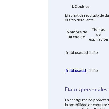
Cookies
:
El script de recogida de da
el sitio del cliente.
Tiempo
Nombre de
de
la cookie
expiración
frzbt.user.aid
1 año
frzbt.user.id
1 año
Datos personales 
La configuración predeterm
la posibilidad de capturar 