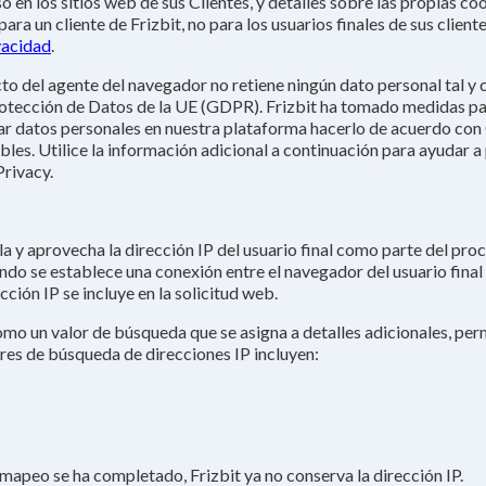
en los sitios web de sus Clientes, y detalles sobre las propias coo
ara un cliente de Frizbit, no para los usuarios finales de sus cliente
vacidad
.
to del agente del navegador no retiene ningún dato personal tal y 
tección de Datos de la UE (GDPR). Frizbit ha tomado medidas par
ar datos personales en nuestra plataforma hacerlo de acuerdo con
bles. Utilice la información adicional a continuación para ayudar 
Privacy.
a y aprovecha la dirección IP del usuario final como parte del pro
ndo se establece una conexión entre el navegador del usuario final 
cción IP se incluye en la solicitud web.
como un valor de búsqueda que se asigna a detalles adicionales, perm
alores de búsqueda de direcciones IP incluyen:
mapeo se ha completado, Frizbit ya no conserva la dirección IP.